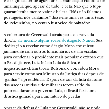
isso significa ter de aguentar sua enunciação robótica de
uma língua que, apesar de tudo, é bela. Não que o tupí-
guaraní tenha menos valor e beleza. “Nós não falamos
português, nós cantamos,” disse-me uma vez um artesão
do Pelourinho, no centro histórico de Salvador.
A cobertura de Greenwald atraiu para si a raiva da
direita,
até mesmo alguns socos de Augusto Nunes
. Sua
dedicação a revelar como Sérgio Moro conspirou
juntamente com outros funcionários de alto escalão
para condenar o presidente mais popular e exitoso que
o Brasil já teve, Luiz Inácio Lula da Silva, é
inquestionável. Em troca, Bolsonaro convidou Moro
para servir como seu Ministro da Justiça dias depois de
“ganhar” a presidência. Depois de sair da lista da fome
das nações Unidas e de milhares terem saído da
pobreza durante o governo Lula, o Brasil fazia uma
drástica guinada para um futuro de perdas.
Apesar da defesa de Lula por Greenwald, não se pode