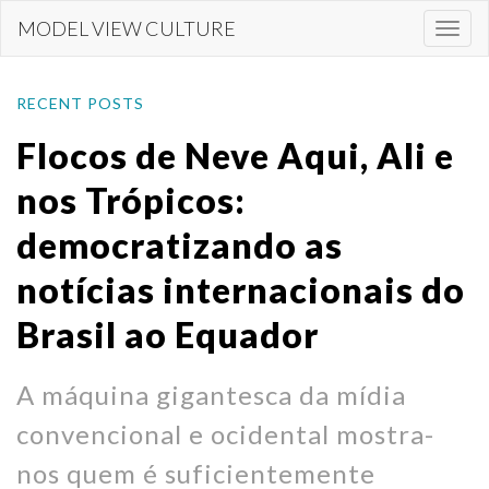
Skip
MODEL VIEW CULTURE
Togg
to
navi
main
content
RECENT POSTS
Flocos de Neve Aqui, Ali e
nos Trópicos:
democratizando as
notícias internacionais do
Brasil ao Equador
A máquina gigantesca da mídia
convencional e ocidental mostra-
nos quem é suficientemente