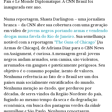
País e Le Monde Diplomatique. A CNN Brasil foi
inaugurada este ano.
Numa reportagem, Shasta Darlington – uma jornalista
branca – da CNN abre sua cobertura com uma gravação
em vídeo de
jovens negros portando armas e vendendo
drogas numa favela do Rio de Janeiro
. Sua semelhança
notável com a reportagem
“The Guns of Chicago”
[As
Armas de Chicago], de Adriana Diaz para o CBN News
on Assignment, é curiosa. A mensagem geral: jovens
negros andam armados, sem camisa, são violentos,
arrumados em gangues e pateticamente perigosos. Seu
objetivo é o consumo popular, isento de valores.
Nenhuma referência ao fato de o Brasil ser um dos
países mais socialmente estratificados do mundo.
Nenhuma menção ao êxodo, que perdurou por
décadas, de seres vindos da Região Nordeste do país,
fugindo ao mesmo tempo da seca e da degradação
econômica, em busca dos pastagens verdes da
cidade
maravilhosa
e São Paulo. Nenhuma reportagem