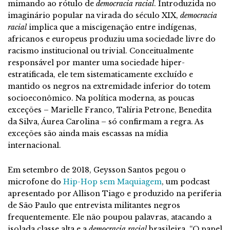
mimando ao rótulo de
democracia racial
. Introduzida no
imaginário popular na virada do século XIX,
democracia
racial
implica que a miscigenação entre indígenas,
africanos e europeus produziu uma sociedade livre do
racismo institucional ou trivial. Conceitualmente
responsável por manter uma sociedade hiper-
estratificada, ele tem sistematicamente excluído e
mantido os negros na extremidade inferior do totem
socioeconômico. Na política moderna, as poucas
exceções – Marielle Franco, Talíria Petrone, Benedita
da Silva, Áurea Carolina – só confirmam a regra. As
exceções são ainda mais escassas na mídia
internacional.
Em setembro de 2018,
Geysson Santos pegou o
microfone do
Hip-Hop sem Maquiagem
, um podcast
apresentado por Allison Tiago e produzido na periferia
de São Paulo que entrevista militantes negros
frequentemente. Ele não poupou palavras, atacando a
isolada classe alta e a
democracia
racial
brasileira. “O papel